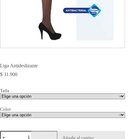
Liga Antideslizante
$
31.900
Talla
Color
Liga
Añadir al carrito
Antideslizante