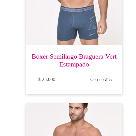
Boxer Semilargo Braguera Vert
Estampado
Este
Ver Detalles
$
25.000
producto
tiene
múltiples
variantes.
Las
opciones
se
pueden
elegir
en
la