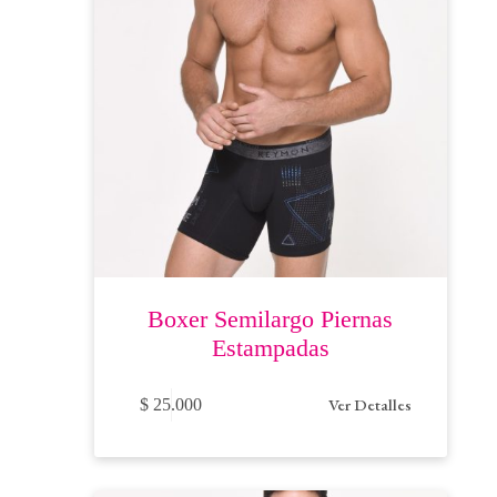
página
de
producto
Boxer Semilargo Piernas
Estampadas
Este
Ver Detalles
$
25.000
producto
tiene
múltiples
variantes.
Las