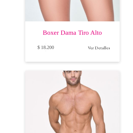
Boxer Dama Tiro Alto
Este
Ver Detalles
$
18.200
producto
tiene
múltiples
variantes.
Las
opciones
se
pueden
elegir
en
la
página
de
producto