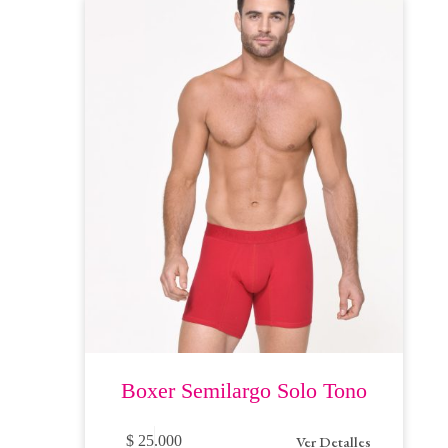
opciones
se
pueden
elegir
en
la
página
de
producto
Boxer Semilargo Solo Tono
Este
Ver Detalles
$
25.000
producto