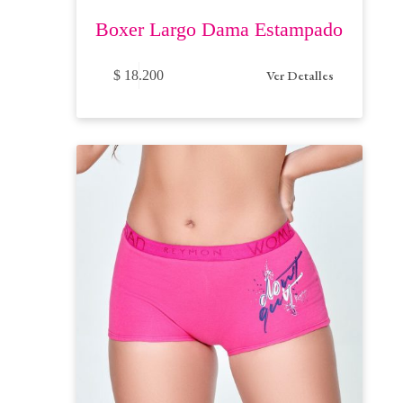
Boxer Largo Dama Estampado
Este
Ver Detalles
$
18.200
producto
tiene
múltiples
variantes.
Las
opciones
se
pueden
elegir
en
la
página
de
producto