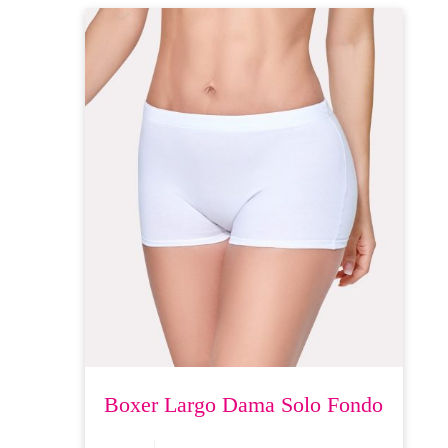
Las
opciones
se
pueden
elegir
en
la
página
de
producto
Boxer Largo Dama Solo Fondo
Este