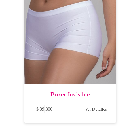
Boxer Invisible
Este
Ver Detalles
$
39.300
producto
tiene
múltiples
variantes.