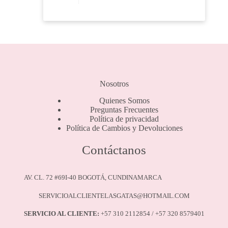
tiene
múltiples
variantes.
Las
opciones
se
pueden
elegir
en
Nosotros
la
página
Quienes Somos
de
Preguntas Frecuentes
producto
Política de privacidad
Política de Cambios y Devoluciones
Contáctanos
AV. CL. 72 #69I-40 BOGOTÁ, CUNDINAMARCA
SERVICIOALCLIENTELASGATAS@HOTMAIL.COM
SERVICIO AL CLIENTE:
+57 310 2112854 / +57 320 8579401