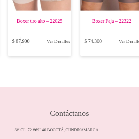
Boxer tiro alto – 22025
Boxer Faja – 22322
Este
Este
Ver Detalles
Ver Detall
$
87.900
$
74.300
producto
producto
tiene
tiene
múltiples
múltiples
variantes.
variantes.
Las
Las
opciones
opciones
se
se
pueden
pueden
elegir
elegir
en
en
la
la
página
página
de
de
Contáctanos
producto
producto
AV. CL. 72 #69I-40 BOGOTÁ, CUNDINAMARCA