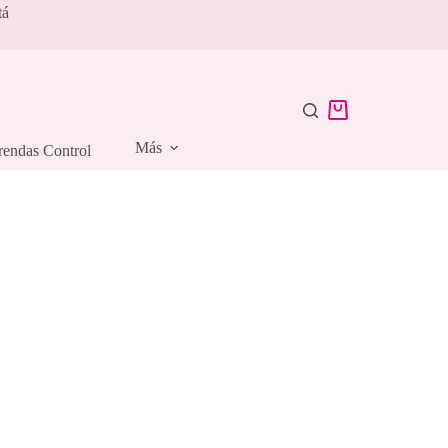
tá
Carro
de
Más
rendas Control
compra