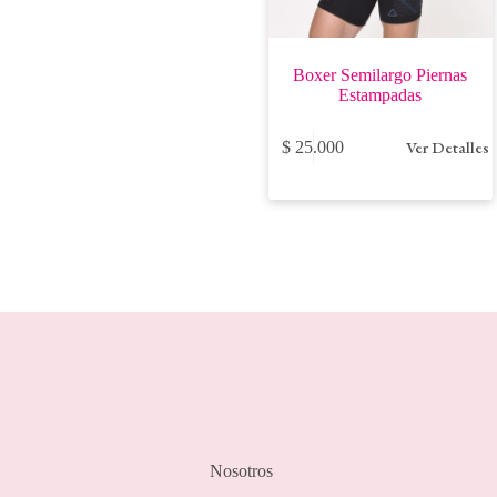
Boxer Semilargo Piernas
Estampadas
Este
Ver Detalles
$
25.000
producto
tiene
múltiples
variantes.
Las
opciones
se
pueden
elegir
en
la
página
de
producto
Nosotros