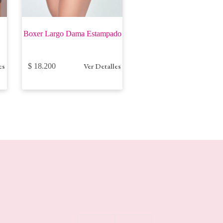
Boxer Largo Dama Estampado
Este
es
Ver Detalles
$
18.200
producto
tiene
múltiples
variantes.
Las
opciones
se
pueden
elegir
en
la
página
de
producto