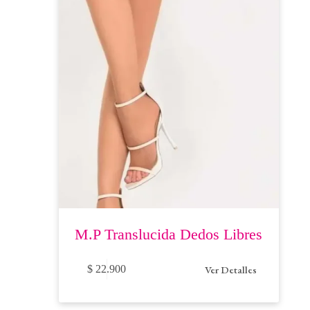
elegir
en
la
página
de
producto
M.P Translucida Dedos Libres
Este
Ver Detalles
$
22.900
producto
tiene
múltiples
variantes.