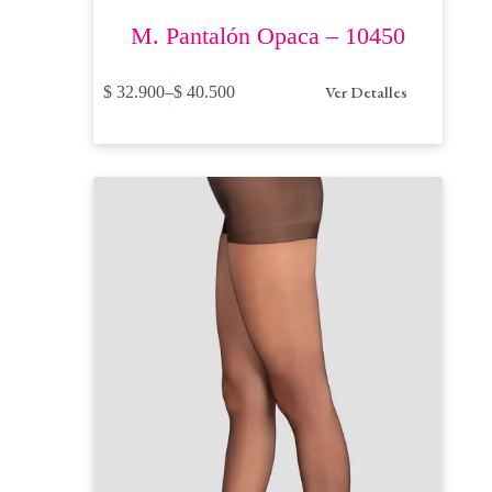
M. Pantalón Opaca – 10450
Este
Ver Detalles
$
32.900
–
$
40.500
producto
Price
tiene
range:
múltiples
$ 32.900
variantes.
through
Las
$ 40.500
opciones
se
pueden
elegir
en
la
página
de
producto