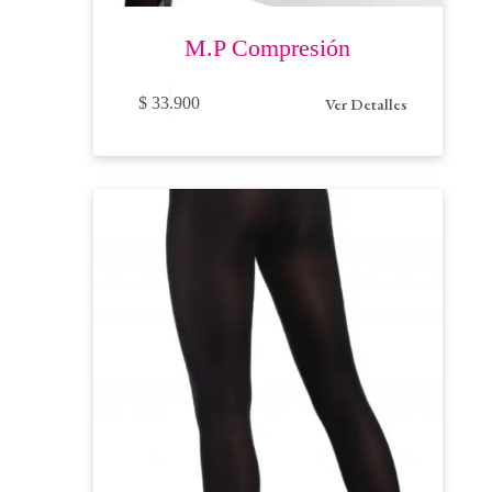
M.P Compresión
Este
Ver Detalles
$
33.900
producto
tiene
múltiples
variantes.
Las
opciones
se
pueden
elegir
en
la
página
de
producto