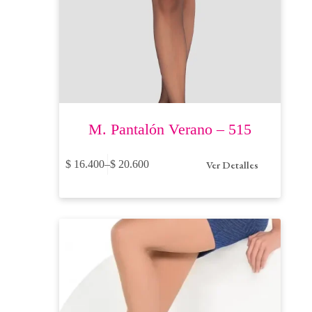
M. Pantalón Verano – 515
Este
Ver Detalles
$
16.400
–
$
20.600
producto
Price
tiene
range:
múltiples
$ 16.400
variantes.
through
Las
$ 20.600
opciones
se
pueden
elegir
en
la
página