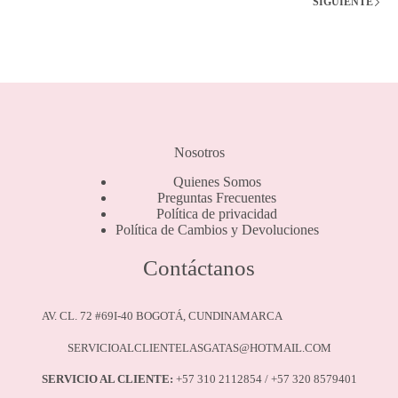
SIGUIENTE
pueden
elegir
en
la
página
de
producto
Nosotros
Quienes Somos
Preguntas Frecuentes
Política de privacidad
Política de Cambios y Devoluciones
Contáctanos
AV. CL. 72 #69I-40 BOGOTÁ, CUNDINAMARCA
SERVICIOALCLIENTELASGATAS@HOTMAIL.COM
SERVICIO AL CLIENTE:
+57 310 2112854 / +57 320 8579401