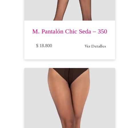
M. Pantalón Chic Seda – 350
Este
Ver Detalles
$
18.800
producto
tiene
múltiples
variantes.
Las
opciones
se
pueden
elegir
en
la
página
de
producto