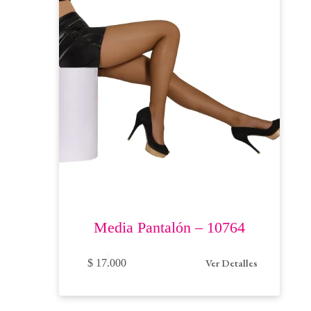
Media Pantalón – 10764
Este
Ver Detalles
$
17.000
producto
tiene
múltiples
variantes.