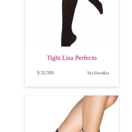
Tight Lisa Perfecto
Este
Ver Detalles
$
32.500
producto
tiene
múltiples
variantes.
Las
opciones
se
pueden
elegir
en
la
página