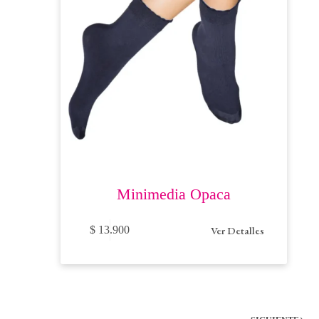
de
producto
Minimedia Opaca
Este
Ver Detalles
$
13.900
producto
tiene
múltiples
variantes.
Las
opciones
se