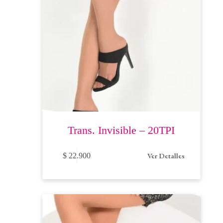
de
producto
Trans. Invisible – 20TPI
Este
Ver Detalles
$
22.900
producto
tiene
múltiples
variantes.
Las
opciones
se
pueden