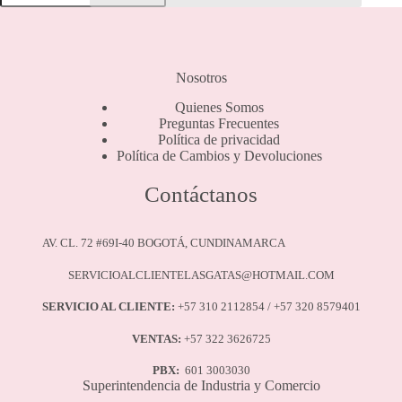
Microfibra
Comfort.
cantidad
Nosotros
Quienes Somos
Preguntas Frecuentes
Política de privacidad
Política de Cambios y Devoluciones
Contáctanos
AV. CL. 72 #69I-40 BOGOTÁ, CUNDINAMARCA
SERVICIOALCLIENTELASGATAS@HOTMAIL.COM
SERVICIO AL CLIENTE:
+57 310 2112854 / +57 320 8579401
VENTAS:
+57 322 3626725
PBX:
601 3003030
Superintendencia de Industria y Comercio