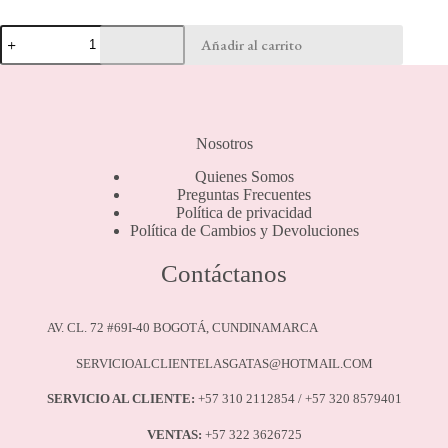
Brassier
Añadir al carrito
Clásico
-
11759
cantidad
Nosotros
Quienes Somos
Preguntas Frecuentes
Política de privacidad
Política de Cambios y Devoluciones
Contáctanos
AV. CL. 72 #69I-40 BOGOTÁ, CUNDINAMARCA
SERVICIOALCLIENTELASGATAS@HOTMAIL.COM
SERVICIO AL CLIENTE:
+57 310 2112854 / +57 320 8579401
VENTAS:
+57 322 3626725