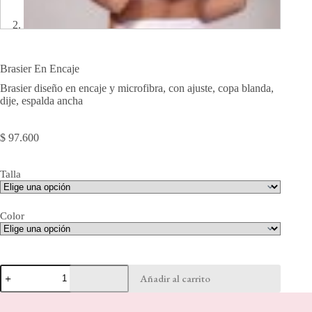
Brasier En Encaje
Brasier diseño en encaje y microfibra, con ajuste, copa blanda,
dije, espalda ancha
$
97.600
Talla
Color
Brasier
Añadir al carrito
En
Encaje
cantidad