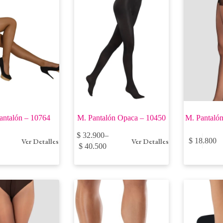
antalón – 10764
M. Pantalón Opaca – 10450
M. Pantalón
Este
Este
$
32.900
–
Ver Detalles
Ver Detalles
$
18.800
producto
producto
Price
$
40.500
tiene
tiene
range:
múltiples
múltiples
$ 32.900
variantes.
variantes.
through
Las
Las
$ 40.500
opciones
opciones
se
se
pueden
pueden
elegir
elegir