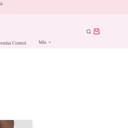
tá
Carro
de
Más
rendas Control
compra