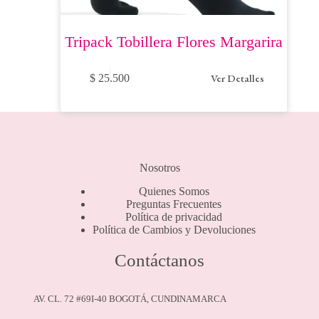
Tripack Tobillera Flores Margarira
Este
Ver Detalles
$
25.500
producto
tiene
múltiples
variantes.
Las
opciones
se
Nosotros
pueden
elegir
Quienes Somos
en
Preguntas Frecuentes
la
Política de privacidad
página
Política de Cambios y Devoluciones
de
producto
Contáctanos
AV. CL. 72 #69I-40 BOGOTÁ, CUNDINAMARCA