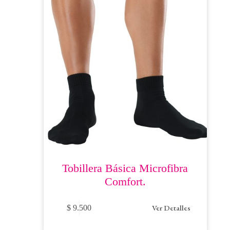
Tobillera Básica Microfibra
Comfort.
Este
Ver Detalles
$
9.500
producto
tiene
múltiples