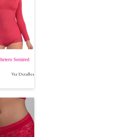
hetero Semired
Ver Detalles
00
h
00