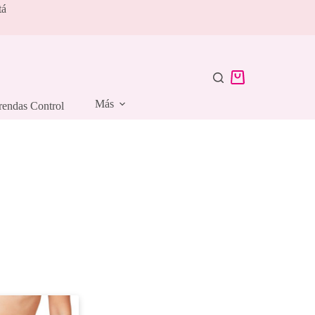
tá
Carro
de
Más
rendas Control
compra