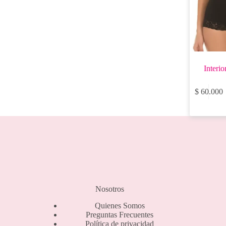
de
producto
Interi
Este
$
60.000
producto
tiene
múltiples
variantes.
Las
opciones
se
pueden
elegir
en
la
Nosotros
página
de
Quienes Somos
producto
Preguntas Frecuentes
Política de privacidad