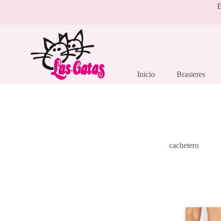
Saltar
E
al
contenido
Inicio
Brasieres
cachetero