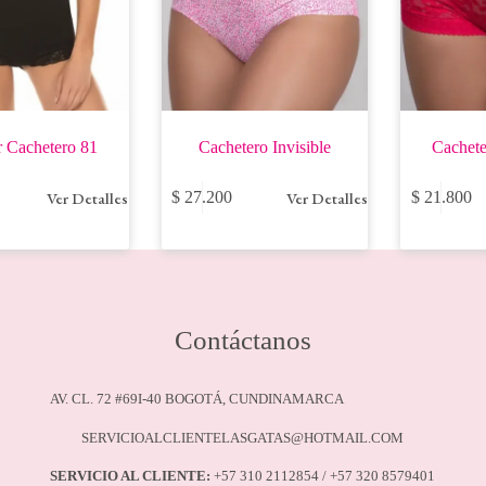
de
de
producto
producto
or Cachetero 81
Cachetero Invisible
Cachete
Este
Este
Ver Detalles
Ver Detalles
$
27.200
$
21.800
producto
producto
tiene
tiene
múltiples
múltiples
variantes.
variantes.
Las
Las
opciones
opciones
se
se
Contáctanos
pueden
pueden
elegir
elegir
en
en
la
la
AV. CL. 72 #69I-40 BOGOTÁ, CUNDINAMARCA
página
página
de
de
SERVICIOALCLIENTELASGATAS@HOTMAIL.COM
producto
producto
SERVICIO AL CLIENTE:
+57 310 2112854 / +57 320 8579401