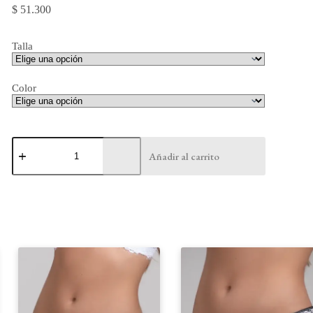
$
51.300
Talla
Color
Panty
Semicontrol
Añadir al carrito
-
06009
cantidad