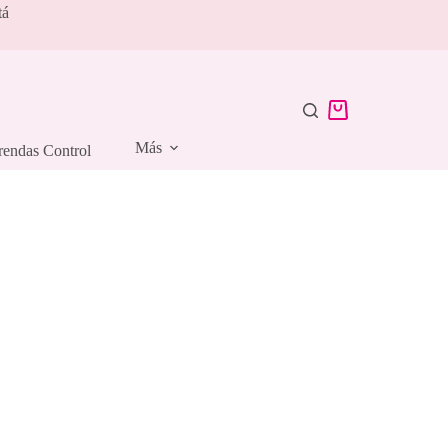
tá
Carro
de
Más
rendas Control
compra