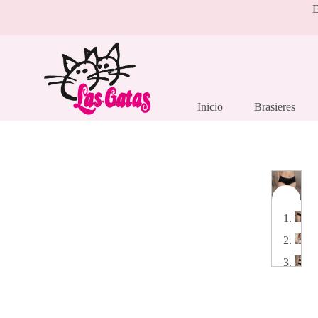
Saltar
E
al
contenido
Inicio
Brasieres