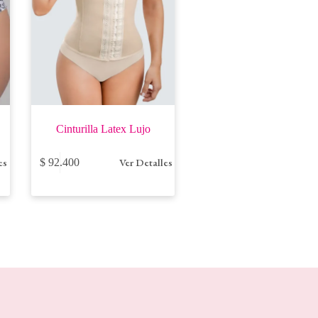
Cinturilla Latex Lujo
Este
es
Ver Detalles
$
92.400
producto
tiene
múltiples
variantes.
Las
opciones
se
pueden
elegir
en
la
página
de