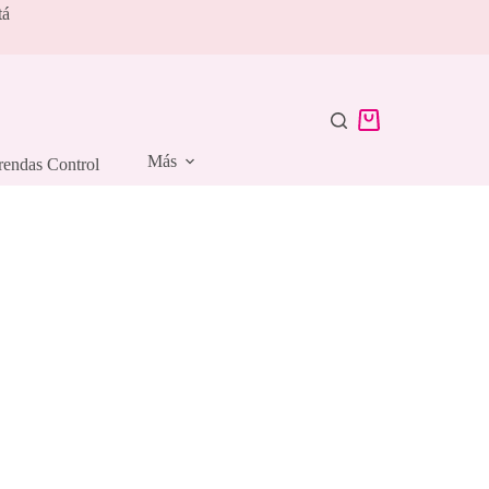
tá
Carro
de
Más
rendas Control
compra