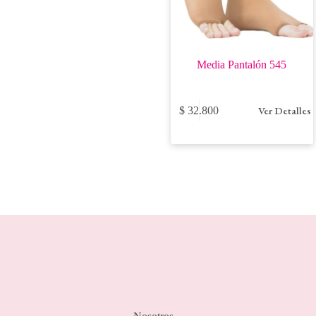
Media Pantalón 545
Este
Ver Detalles
$
32.800
producto
tiene
múltiples
variantes.
Las
opciones
se
pueden
elegir
en
la
página
de
producto