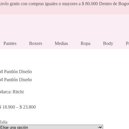
nvío gratis con compras iguales o mayores a $ 80.000 Dentro de Bogo
Panties
Boxers
Medias
Ropa
Body
P
M Pantlón Diseño
M Pantlón Diseño
Marca: Ritchi
Price
$
18.900
–
$
23.800
range:
$ 18.900
Talla
through
$ 23.800