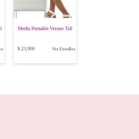
l
Media Pantalón Verano Tall
Este
es
Ver Detalles
$
23.900
producto
tiene
múltiples
variantes.
Las
opciones
se
pueden
elegir
en
la
página
de
producto