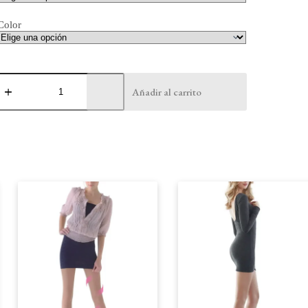
Color
M
Pantlón
Añadir al carrito
Diseño
cantidad