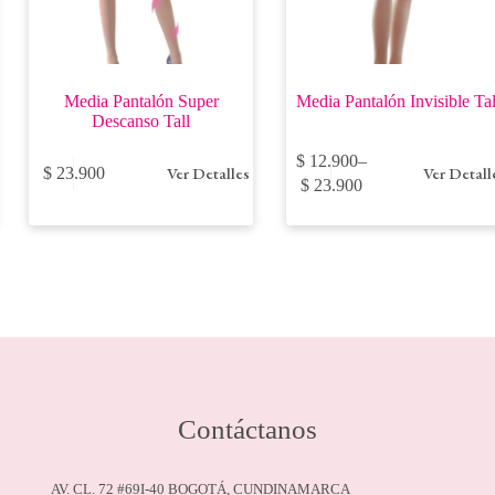
Media Pantalón Super
Media Pantalón Invisible Tal
Descanso Tall
Este
Este
$
12.900
–
Ver Detalles
Ver Detall
$
23.900
producto
producto
Price
$
23.900
tiene
tiene
range:
múltiples
múltiples
$ 12.900
variantes.
variantes.
through
Las
Las
$ 23.900
opciones
opciones
se
se
pueden
pueden
elegir
elegir
en
en
la
la
página
página
de
de
Contáctanos
producto
producto
AV. CL. 72 #69I-40 BOGOTÁ, CUNDINAMARCA