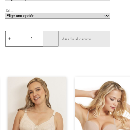
Talla
Brassier
Encaje
Añadir al carrito
-
11417
cantidad