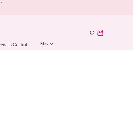
tá
Carro
de
Más
rendas Control
compra