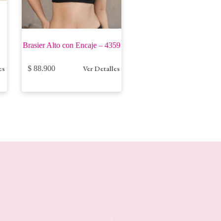
Brasier Alto con Encaje – 4359
Este
es
Ver Detalles
$
88.900
producto
tiene
múltiples
variantes.
Las
opciones
se
pueden
elegir
en
la
página
de
producto