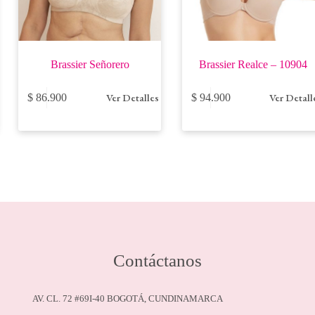
Brassier Señorero
Brassier Realce – 10904
Este
Este
Ver Detalles
Ver Detall
$
86.900
$
94.900
producto
producto
tiene
tiene
múltiples
múltiples
variantes.
variantes.
Las
Las
opciones
opciones
se
se
pueden
pueden
elegir
elegir
en
en
la
la
página
página
de
de
Contáctanos
producto
producto
AV. CL. 72 #69I-40 BOGOTÁ, CUNDINAMARCA