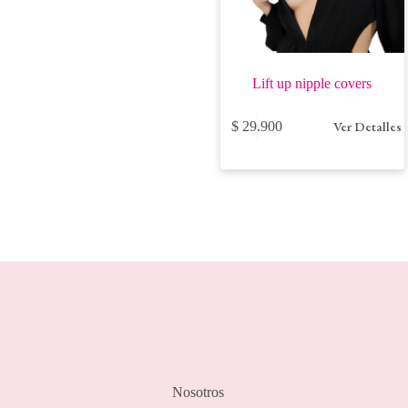
Lift up nipple covers
Este
Ver Detalles
$
29.900
producto
tiene
múltiples
variantes.
Las
opciones
se
pueden
elegir
en
la
página
de
producto
Nosotros