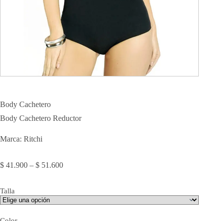
Body Cachetero
Body Cachetero Reductor
Marca: Ritchi
Price
$
41.900
–
$
51.600
range:
$ 41.900
Talla
through
$ 51.600
Color