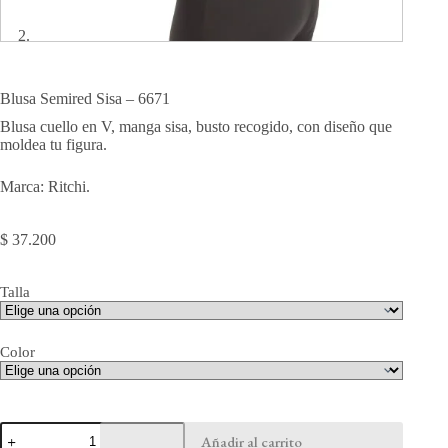
Blusa Semired Sisa – 6671
Blusa cuello en V, manga sisa, busto recogido, con diseño que
moldea tu figura.
Marca: Ritchi.
$
37.200
Talla
Color
Blusa
Añadir al carrito
Semired