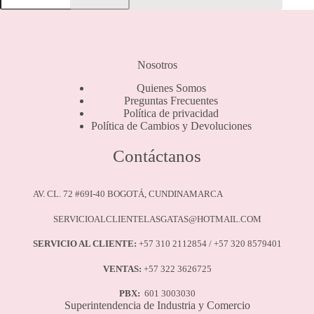
Sisa
-
6671
cantidad
Nosotros
Quienes Somos
Preguntas Frecuentes
Política de privacidad
Política de Cambios y Devoluciones
Contáctanos
AV. CL. 72 #69I-40 BOGOTÁ, CUNDINAMARCA
SERVICIOALCLIENTELASGATAS@HOTMAIL.COM
SERVICIO AL CLIENTE:
+57 310 2112854 / +57 320 8579401
VENTAS:
+57 322 3626725
PBX:
601 3003030
Superintendencia de Industria y Comercio