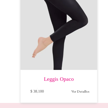
Leggis Opaco
Este
Ver Detalles
$
38.100
producto
tiene
múltiples
variantes.