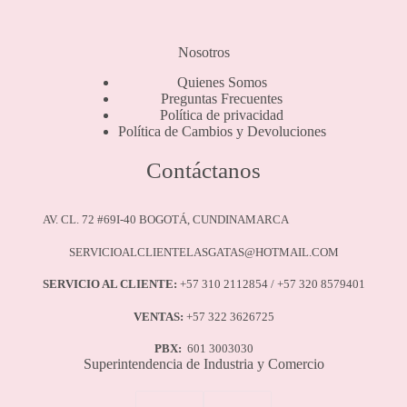
Las
opciones
se
Nosotros
pueden
elegir
Quienes Somos
en
Preguntas Frecuentes
la
Política de privacidad
página
Política de Cambios y Devoluciones
de
producto
Contáctanos
AV. CL. 72 #69I-40 BOGOTÁ, CUNDINAMARCA
SERVICIOALCLIENTELASGATAS@HOTMAIL.COM
SERVICIO AL CLIENTE:
+57 310 2112854 / +57 320 8579401
VENTAS:
+57 322 3626725
PBX:
601 3003030
Superintendencia de Industria y Comercio