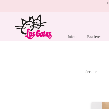
Saltar
E
al
contenido
Inicio
Brasieres
elecante