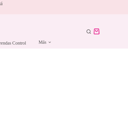
tá
Carro
de
Más
rendas Control
compra